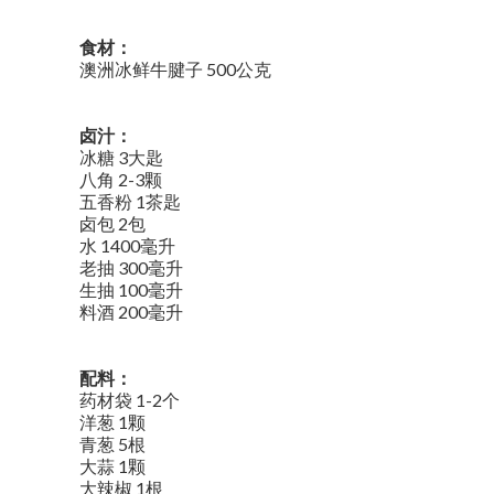
食材：
澳洲冰鲜牛腱子 500公克
卤汁：
冰糖 3大匙
八角 2-3颗
五香粉 1茶匙
卤包 2包
水 1400毫升
老抽 300毫升
生抽 100毫升
料酒 200毫升
配料：
药材袋 1-2个
洋葱 1颗
青葱 5根
大蒜 1颗
大辣椒 1根