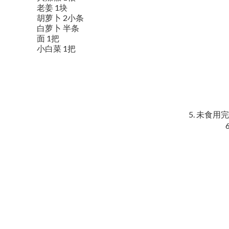
老姜 1块
胡萝卜 2小条
白萝卜 半条
面 1把
小白菜 1把
5. 未食