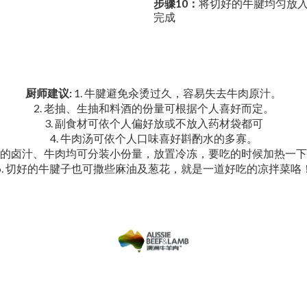
步骤10：
将切好的牛腱均匀放入
完成
厨师建议:
1. 牛腱避免汆烫过久，容易失去牛肉原汁。
2. 老抽、生抽和料酒的份量可根据个人喜好而定。
3. 副食材可依个人偏好放或不放入药材袋都可
4. 牛肉汤可依个人口味喜好斟酌水的多寡。
用完的卤汁、牛肉均可分装小份量，放置冷冻，要吃的时候加热一
6. 切好的牛腱子也可撒些麻油及葱花，就是一道好吃的凉拌菜咯