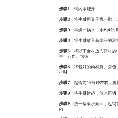
步骤1：
锅内水烧开
步骤2：
将牛腱用叉子戳一戳，
步骤3：
再烧一锅水，水约4分
步骤4：
将牛腱放入新烧开的滚
步骤5：
将以下食材放入药材袋
半、八角、辣椒
步骤6：
将包好的药材袋、卤包、
小时
步骤7：
起锅前15分钟左右，
步骤8：
将牛腱捞起，放凉再切
步骤9：
烧一锅滚水煮面，起锅
内