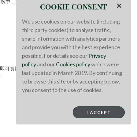
碗中，并将卤汁与水1:1比例混合，洒上葱花及辣椒即
×
COOKIE CONSENT
We use cookies on our website (including
third party cookies) to analyse traffic,
share information with analytics partners
and provide you with the best experience
possible. For details see our
Privacy
policy
and our
Cookies policy
which were
下即可食用。
last updated in March 2019. By continuing
！
to browse this site or by accepting below,
you consent to the use of cookies.
I ACCEPT