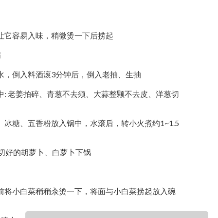
让它容易入味，稍微烫一下后捞起
满
水，倒入料酒滚3分钟后，倒入老抽、生抽
中: 老姜拍碎、青葱不去须、大蒜整颗不去皮、洋葱切
冰糖、五香粉放入锅中，水滚后，转小火煮约1~1.5
将切好的胡萝卜、白萝卜下锅
前将小白菜稍稍汆烫一下，将面与小白菜捞起放入碗