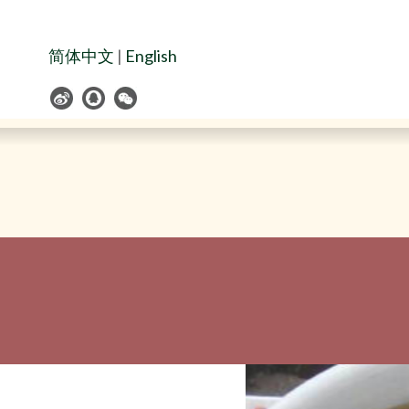
Skip
to
Navigation
简体中文
|
English
Skip
to
Content