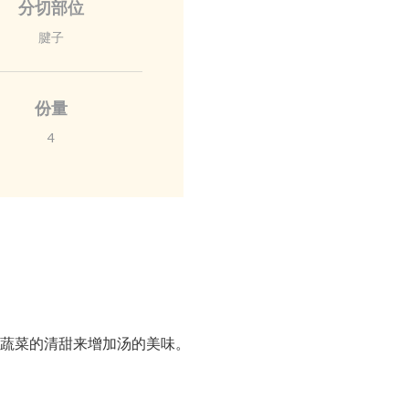
分切部位
腱子
份量
4
蔬菜的清甜来增加汤的美味。