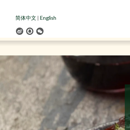
Skip
to
Navigation
简体中文
|
English
Skip
to
Content