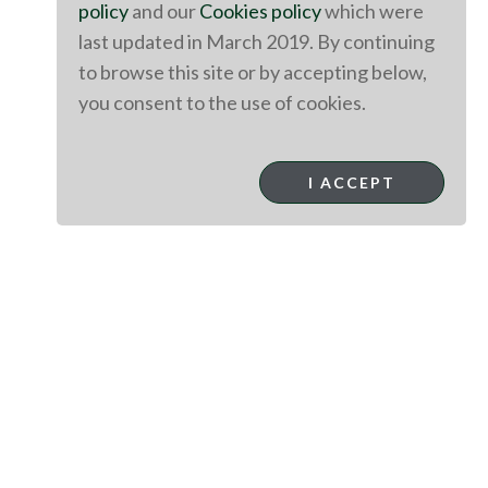
policy
and our
Cookies policy
which were
last updated in March 2019. By continuing
to browse this site or by accepting below,
you consent to the use of cookies.
I ACCEPT