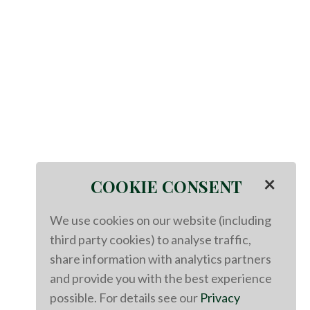
×
COOKIE CONSENT
We use cookies on our website (including
third party cookies) to analyse traffic,
share information with analytics partners
and provide you with the best experience
possible. For details see our
Privacy