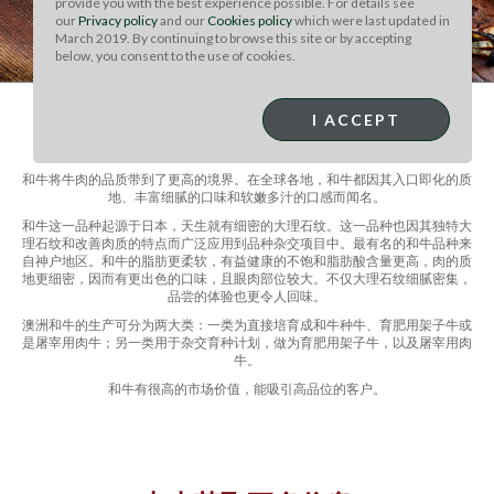
provide you with the best experience possible. For details see
our
Privacy policy
and our
Cookies policy
which were last updated in
March 2019. By continuing to browse this site or by accepting
below, you consent to the use of cookies.
I ACCEPT
和牛
和牛将牛肉的品质带到了更高的境界。在全球各地，和牛都因其入口即化的质
地、丰富细腻的口味和软嫩多汁的口感而闻名。
和牛这一品种起源于日本，天生就有细密的大理石纹。这一品种也因其独特大
理石纹和改善肉质的特点而广泛应用到品种杂交项目中。最有名的和牛品种来
自神户地区。和牛的脂肪更柔软，有益健康的不饱和脂肪酸含量更高，肉的质
地更细密，因而有更出色的口味，且眼肉部位较大。不仅大理石纹细腻密集，
品尝的体验也更令人回味。
澳洲和牛的生产可分为两大类：一类为直接培育成和牛种牛、育肥用架子牛或
是屠宰用肉牛；另一类用于杂交育种计划，做为育肥用架子牛，以及屠宰用肉
牛。
和牛有很高的市场价值，能吸引高品位的客户。