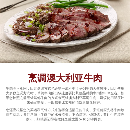
烹调澳大利亚牛肉
牛肉各不相同，因此烹调方式也并非一成不变！草饲牛肉天然较瘦，因此使用
大多数烹调方式时，草饲牛肉的出锅速度要比其他品种的牛肉快30%左右。如
果您按照之前烹饪其他牛肉的方式来烹饪澳大利亚草饲牛肉，建议使用温度计
来确定熟度，一般都要比常规的情况更快烹饪好。
您还应根据您的菜谱和烹饪方式来选择合适部位的牛肉。烹饪前应先将牛肉放
置至室温，并注意防止牛肉中的水分流失。不论是煎、烧或烤，要让牛肉漂亮
多汁，那就要记得在煮好之后放置 5-10 分钟再切。