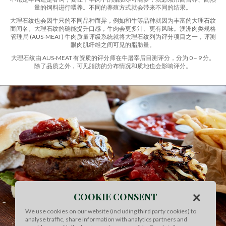
量的饲料进行喂养。不同的养殖方式就会带来不同的结果。
大理石纹也会因牛只的不同品种而异，例如和牛等品种就因为丰富的大理石纹
而闻名。大理石纹的确能提升口感，牛肉会更多汁、更有风味。澳洲肉类规格
管理局 (AUS-MEAT) 牛肉质量评级系统就将大理石纹列为评分项目之一，评测
眼肉肌纤维之间可见的脂肪量。
大理石纹由 AUS-MEAT 有资质的评分师在牛屠宰后目测评分，分为 0 – 9 分。
除了品质之外，可见脂肪的分布情况和质地也会影响评分。
×
COOKIE CONSENT
We use cookies on our website (including third party cookies) to
analyse traffic, share information with analytics partners and