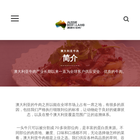
Skip
to
Navigation
Skip
to
Content
澳大利亚牛肉
简介
澳大利亚牛肉产业长期以来一直为全球客户供应安全、优质的牛肉。
澳大利亚的牛肉之所以能在全球市场上占有一席之地，有很多的原
因，包括我们严格执行细致到位的标准，让动物处于良好的健康状
态，以及在整个澳大利亚覆盖范围广泛的追溯体系。
一头牛只可以被分割成 70 多块部位肉，是丰富的蛋白质来源。不
同部位的肉质地、嫩度、口味和口感都不同，无论选择做怎样的菜
肴，澳大利亚牛肉都是上佳之选。我们供应各种高品质的草饲、谷