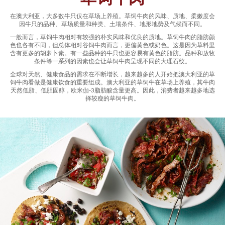
在澳大利亚，大多数牛只仅在草场上养殖。草饲牛肉的风味、质地、柔嫩度会
因牛只的品种、草场质量和种类、土壤条件、地形地势及气候而不同。
一般而言，草饲牛肉相对有较强的朴实风味和优良的质地。草饲牛肉的脂肪颜
色也各有不同，但总体相对谷饲牛肉而言，更偏黄色或奶色。这是因为草料里
含有更多的胡萝卜素。有一些品种的牛只也更容易有黄色的脂肪。品种和放牧
条件等一系列的因素也会让草饲牛肉呈现不同的大理石纹。
全球对天然、健康食品的需求在不断增长，越来越多的人开始把澳大利亚的草
饲牛肉看做是健康饮食的重要组成。澳大利亚的草饲牛在草场上养殖，其牛肉
天然低脂、低胆固醇，欧米伽-3脂肪酸含量更高。因此，消费者越来越多地选
择较瘦的草饲牛肉。