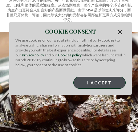
对评分有大约 20% 的影响。每一个因素都会影响肉的软嫩度、汁水丰富程
度、口味和整体的受欢迎程度。从农场到餐桌，整个产业中的每个环节都可以
为生产出更符合人们喜好的产品而做贡献。由于 MSA 是以部位肉来评分，而
非整只屠体统一评鉴，因此每块大分切肉品都会依照部位和烹调方式分别给到
评分。
×
COOKIE CONSENT
We use cookies on our website (including third party cookies) to
analyse traffic, share information with analytics partners and
provide you with the best experience possible. For details see
our
Privacy policy
and our
Cookies policy
which were last updated in
March 2019. By continuing to browse this site or by accepting
below, you consent to the use of cookies.
I ACCEPT