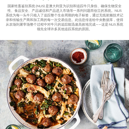
国家牲畜鉴别系统 (NLIS) 是澳大利亚为识别和追踪牛只身份、确保生物安全
性、食品安全、产品诚信和产品进入市场等一系列问题而创立的系统。NLIS
系统为每一头牛只植入了追踪整个生命周期的电子标签，通过无线射频技术记
录和传输生产商和加工商的每一次交易信息。此信息传送给中央数据库，使得
从农场到屠宰场整个过程中对牛只的追踪能迅速高效地完成——这是 NLIS 系统
领先全球许多其他追踪系统的原因。